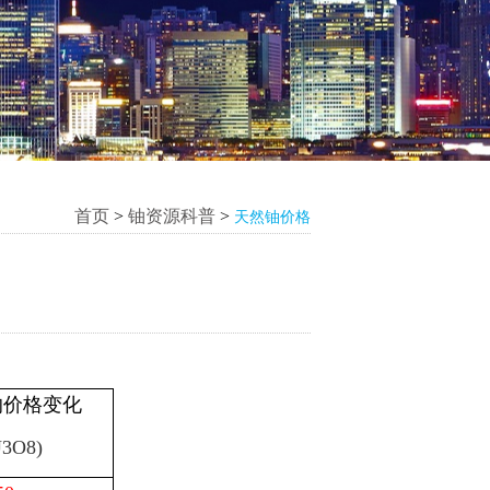
首页
>
铀资源科普
>
天然铀价格
的价格变化
U3O8)