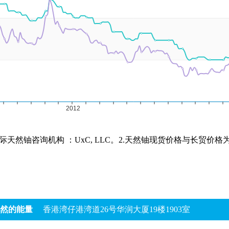
际天然铀咨询机构 ：UxC, LLC。2.天然铀现货价格与长贸价
然的能量
香港湾仔港湾道26号华润大厦19楼1903室