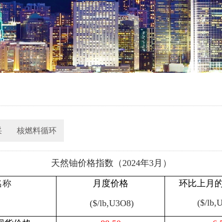
采
核燃料循环
天然铀价格指数（
2024
年3
月）
名称
月度价格
环比上月
($/lb,
(
$/lb,U3O8)