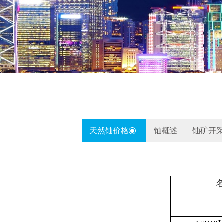
天然铀价格
铀概述
铀矿开