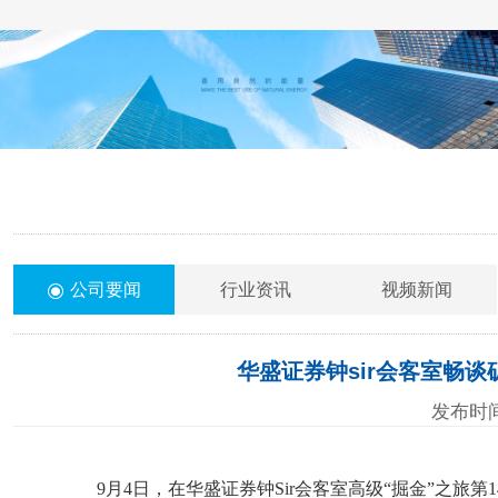
公司要闻
行业资讯
视频新闻
华盛证券钟sir会客室畅谈
发布时间
9
月
4
日，在华盛证券钟
Sir
会客室高级“掘金”之旅第
1