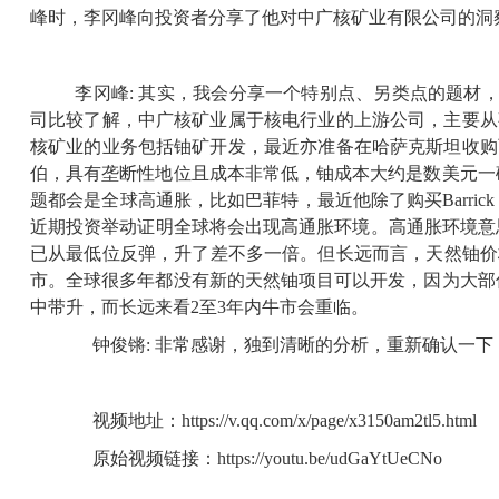
峰时，李冈峰向投资者分享了他对中广核矿业有限公司的洞
李冈峰
:
其实，我会分享一个特别点、另类点的题材
司比较了解，中广核矿业属于核电行业的上游公司，主要从
核矿业的业务包括铀矿开发，最近亦准备在哈萨克斯坦收购
伯，具有垄断性地位且成本非常低，铀成本大约是数美元一
题都会是全球高通胀，比如巴菲特，最近他除了购买
Barrick
近期投资举动证明全球将会出现高通胀环境。高通胀环境意
已从最低位反弹，升了差不多一倍。但长远而言，天然铀价
市。全球很多年都没有新的天然铀项目可以开发，因为大部
中带升，而长远来看
2
至
3
年内牛市会重临。
钟俊锵
:
非常感谢，独到清晰的分析，重新确认一下
视频地址：
https://v.qq.com/x/page/x3150am2tl5.html
原始视频链接：
https://youtu.be/udGaYtUeCNo