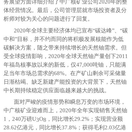
务展望方面详细介绍了中广核矿业公司
2020
年的整
体经营情况。最后，公司管理层就市场投资者及分
析师对较为关心的问题进行了回复。
2020
年全球主要经济体均已宣布
“
碳达峰
”
、
“
碳
中和
”
目标，并不约而同的将积极发展核能作为低
碳解决方案，随之带来持续增长的天然铀需求。但
受全球疫情影响，
2020
年全球天然铀产量创下
2011
年福岛核事故以来的新低，仅
47,000
吨铀，只能满
足当年市场总需求的
68%
。在产矿山剩余可采储量
日渐枯竭、缺乏新建产能投资的大背景下，天然铀
中长期持续稳定供应面临越来越大的挑战。
面对严峻的疫情形势和瞬息万变的市场环境，
中广核矿业迎难而上，
2020
年全年实现销售天然铀
1
，
240
万磅
U
O
，同比增长
29.2%
；实现营业额
3
8
28.62
亿港元，同比增长
37.8%
；获得毛利
2.03
亿港