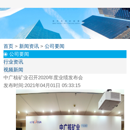
首页
>
新闻资讯
>
公司要闻
公司要闻
行业资讯
视频新闻
中广核矿业召开2020年度业绩发布会
发布时间:
2021年04月01日 05:33:15